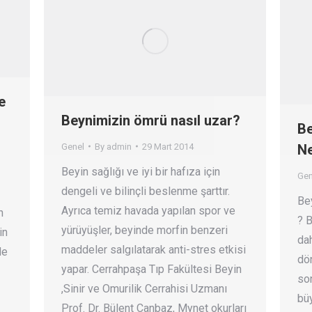
e
Beynimizin ömrü nasıl uzar?
Be
Genel
By
admin
29 Mart 2014
Ne
Beyin sağlığı ve iyi bir hafıza için
Gen
dengeli ve bilinçli beslenme şarttır.
Bey
Ayrıca temiz havada yapılan spor ve
n
? B
yürüyüşler, beyinde morfin benzeri
in
da
maddeler salgılatarak anti-stres etkisi
de
dön
yapar. Cerrahpaşa Tıp Fakültesi Beyin
son
,Sinir ve Omurilik Cerrahisi Uzmanı
bü
Prof. Dr. Bülent Canbaz, Mynet okurları